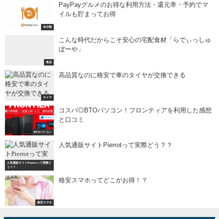
PayPayグルメのお得な利用方法・還元率・予約でマ
イルも貯まってお得
未分類
こんな時代だからこそ安心の宅配食材「らでぃっしゅ
ぼーや」
食品
高品質なのに格安で車のタイヤが交換できる
タイヤ
コスパ◎BTOパソコン！フロンティアを利用した感想
と口コミ
BTOパソコン
人気通販サイトPierrotって実際どう？？
人気通販サイトPierrotって実際ど
う？？
格安スマホってどこがお得！？
格安スマホ