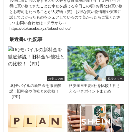
お得に買いものをするのが大好きな徹底検証瞳です！１円でもお
得に買い物できたことに幸せを感じる今日この頃♪お得なお買い物
とお寿司をたべることが大好物（笑） お得な買い物情報や実際に
試してよかったものをシェアしているので良かったらご覧くださ
い♪ お問い合わせはコチラから↓↓
https://otokusuke.xyz/tokushouhou/
最近書いた記事
格安スマホ
格安スマホ
UQモバイルの新料金を徹底解
格安SIM主要5社を比較！押さ
説！旧料金や他社との比較！
えるべきポイントまとめ
【PR】