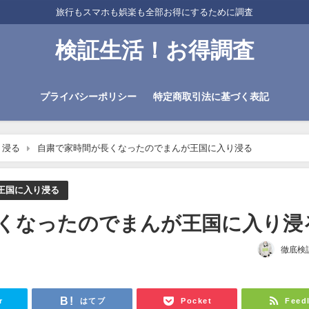
旅行もスマホも娯楽も全部お得にするために調査
検証生活！お得調査
プライバシーポリシー
特定商取引法に基づく表記
り浸る
自粛で家時間が長くなったのでまんが王国に入り浸る
王国に入り浸る
くなったのでまんが王国に入り浸
徹底検
日
r
はてブ
Pocket
Feed