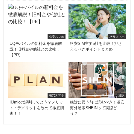
格安スマホ
格安スマホ
UQモバイルの新料金を徹底解
格安SIM主要5社を比較！押さ
説！旧料金や他社との比較！
えるべきポイントまとめ
【PR】
格安スマホ
通販
IIJmioの評判ってどう？メリッ
絶対に買う前に読むべき！激安
ト・デメリットを改めて徹底調
海外通販SHEINって実際ど
査！！
う？