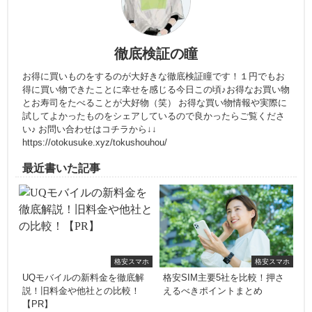
徹底検証の瞳
お得に買いものをするのが大好きな徹底検証瞳です！１円でもお
得に買い物できたことに幸せを感じる今日この頃♪お得なお買い物
とお寿司をたべることが大好物（笑） お得な買い物情報や実際に
試してよかったものをシェアしているので良かったらご覧くださ
い♪ お問い合わせはコチラから↓↓
https://otokusuke.xyz/tokushouhou/
最近書いた記事
格安スマホ
格安スマホ
UQモバイルの新料金を徹底解
格安SIM主要5社を比較！押さ
説！旧料金や他社との比較！
えるべきポイントまとめ
【PR】