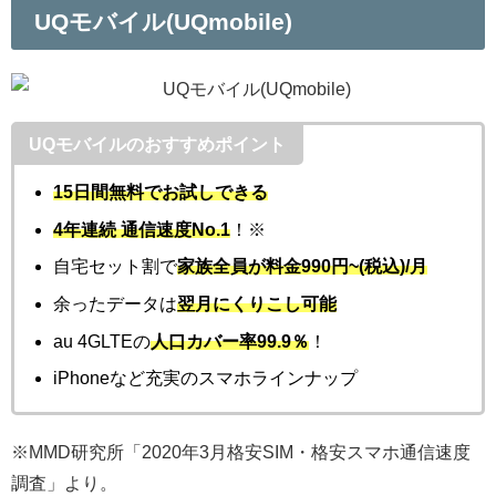
UQモバイル(UQmobile)
UQモバイルのおすすめポイント
15日間無料でお試しできる
4年連続 通信速度No.1
！
※
自宅セット割で
家族全員が
料金990円~(税込)/月
余ったデータは
翌月にくりこし可能
au 4GLTEの
人口カバー率99.9％
！
iPhoneなど充実のスマホラインナップ
※MMD研究所「2020年3月格安SIM・格安スマホ通信速度
調査」より。