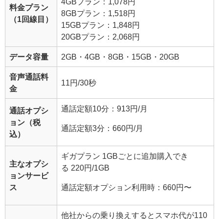
4GBプラン：
1,078円
料金プラン
8GBプラン：
1,518円
（1回線目）
15GBプラン：
1,848円
20GBプラン：
2,068円
データ容量
2GB・4GB・8GB・15GB・20GB
音声通話料
11円/30秒
金
通話定額10分：913円/月
通話オプシ
ョン（税
通話定額3分：660円/月
込）
ギガプラン
1GBごとに追加購入でき
主なオプシ
る
220円/1GB
ョンサービ
ス
通話定額オプション利用時：660円〜
他社からの乗り換えするとスマホ代が110