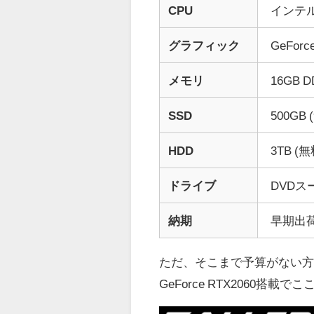
CPU
インテル C
グラフィック
GeForc
メモリ
16GB 
SSD
500GB
HDD
3TB
(
ドライブ
DVD
納期
早期出荷
ただ、そこまで予算がない
GeForce RTX2060搭