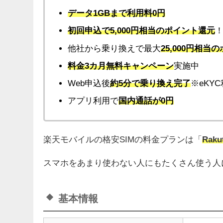
データ1GBまで利用料0円
初回申込で5,000円相当のポイント還元
他社から乗り換えで最大
25,000円相当
料金3カ月無料キャンペーン
実施中
Web申込後
約5分で乗り換え完了
※eKY
アプリ利用で
国内通話が0円
楽天モバイルの格安SIMの料金プランは「
Raku
スマホをあまり使わない人にもたくさん使う人
基本情報