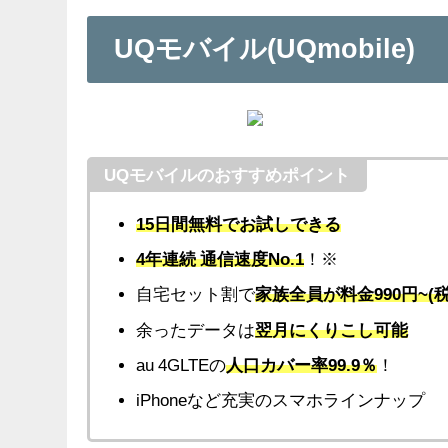
UQモバイル(UQmobile)
UQモバイルのおすすめポイント
15日間無料でお試しできる
4年連続 通信速度No.1
！
※
自宅セット割で
家族全員が
料金990円~(
余ったデータは
翌月にくりこし可能
au 4GLTEの
人口カバー率99.9％
！
iPhoneなど充実のスマホラインナップ